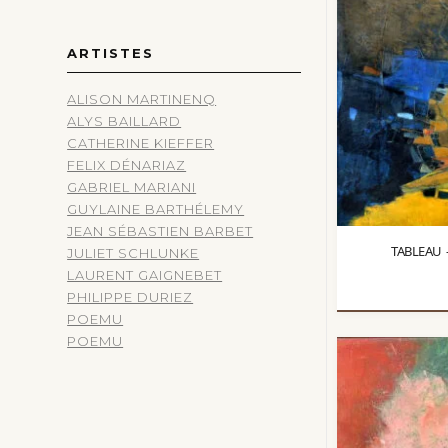
ARTISTES
ALISON MARTINENQ
ALYS BAILLARD
CATHERINE KIEFFER
FELIX DÉNARIAZ
GABRIEL MARIANI
GUYLAINE BARTHÉLEMY
JEAN SÉBASTIEN BARBET
TABLEAU
JULIET SCHLUNKE
LAURENT GAIGNEBET
PHILIPPE DURIEZ
POEMU
POEMU