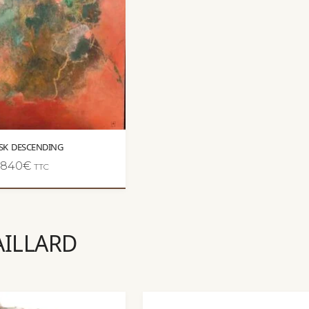
SK DESCENDING
840
€
TTC
AILLARD