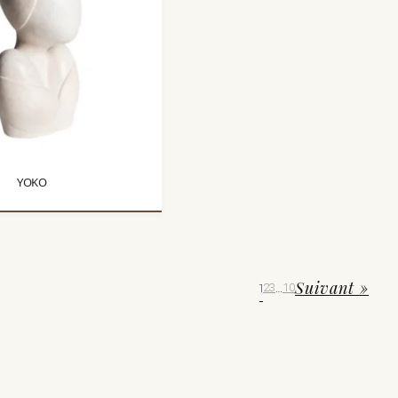
YOKO
Suivant »
1
2
3
…
10