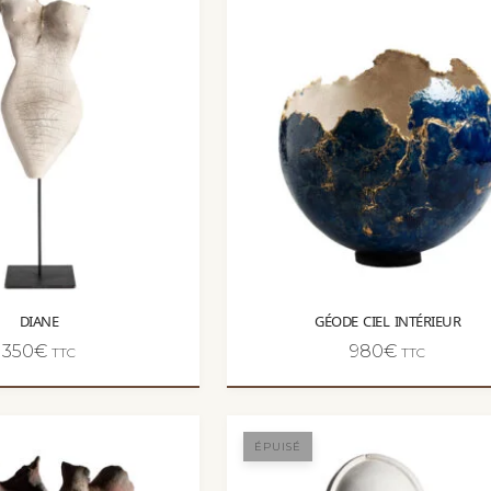
DIANE
GÉODE CIEL INTÉRIEUR
350
€
980
€
TTC
TTC
ÉPUISÉ