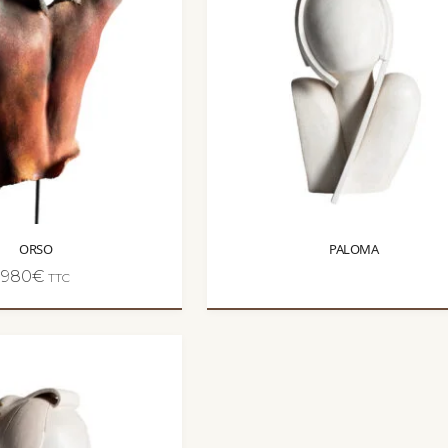
ORSO
PALOMA
980
€
TTC