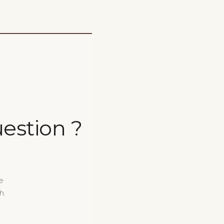
estion ?
e
h.