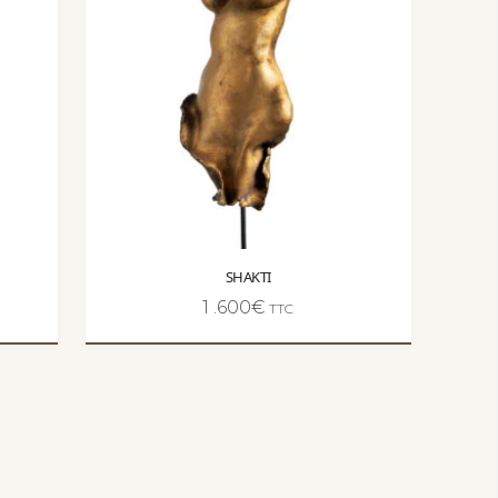
SHAKTI
1 .600
€
TTC