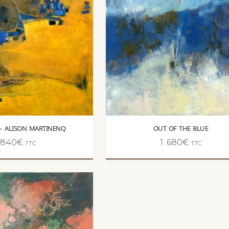
 – ALISON MARTINENQ
OUT OF THE BLUE
840
€
1 .680
€
TTC
TTC