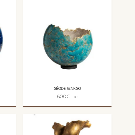
GÉODE GINKGO
600
€
TTC