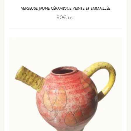
90
€
TTC