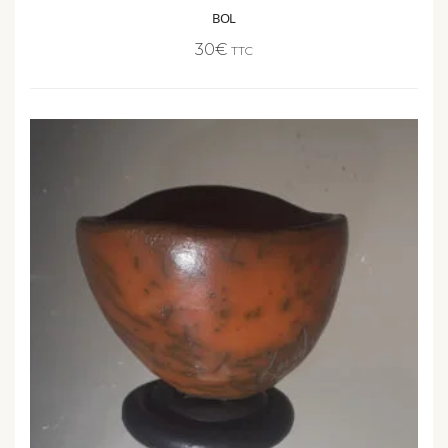
30
€
TTC