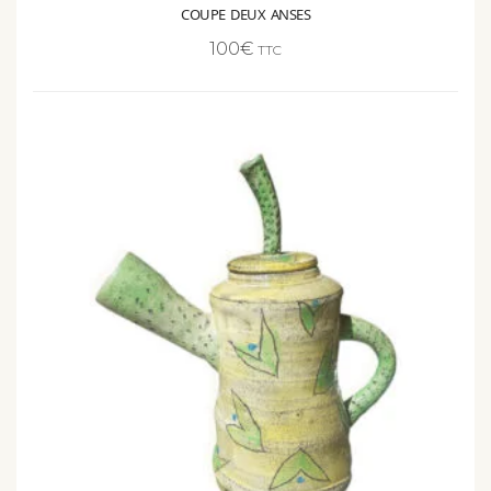
100
€
TTC