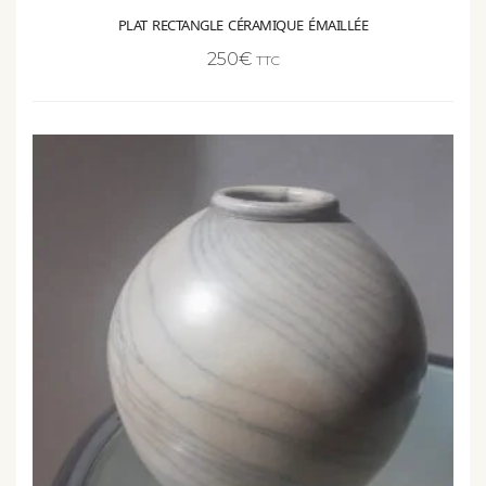
250
€
TTC