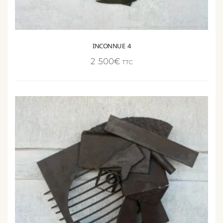
INCONNUE 4
2 .500
€
TTC