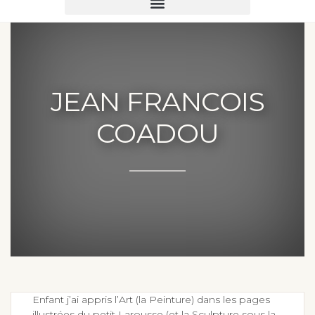
JEAN FRANCOIS
COADOU
Enfant j’ai appris l’Art (la Peinture) dans les pages
illustrées du petit Larousse (et la Sculpture sous la