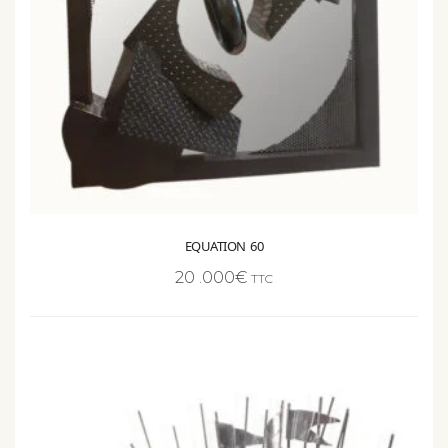
EQUATION 60
20 .000
€
TTC