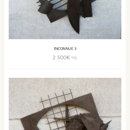
INCONNUE 3
2 .500
€
TTC