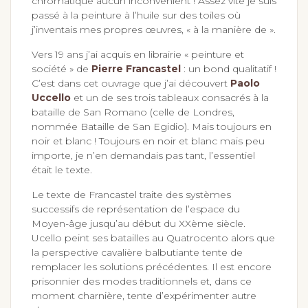
chromatique aucun inconvénient ! Assez vite je suis
passé à la peinture à l’huile sur des toiles où
j’inventais mes propres œuvres, « à la manière de ».
Vers 19 ans j’ai acquis en librairie « peinture et
société » de
Pierre Francastel
: un bond qualitatif !
C’est dans cet ouvrage que j’ai découvert
Paolo
Uccello
et un de ses trois tableaux consacrés à la
bataille de San Romano (celle de Londres,
nommée Bataille de San Egidio). Mais toujours en
noir et blanc ! Toujours en noir et blanc mais peu
importe, je n’en demandais pas tant, l’essentiel
était le texte.
Le texte de Francastel traite des systèmes
successifs de représentation de l’espace du
Moyen-âge jusqu’au début du XXème siècle.
Ucello peint ses batailles au Quatrocento alors que
la perspective cavalière balbutiante tente de
remplacer les solutions précédentes. Il est encore
prisonnier des modes traditionnels et, dans ce
moment charnière, tente d’expérimenter autre