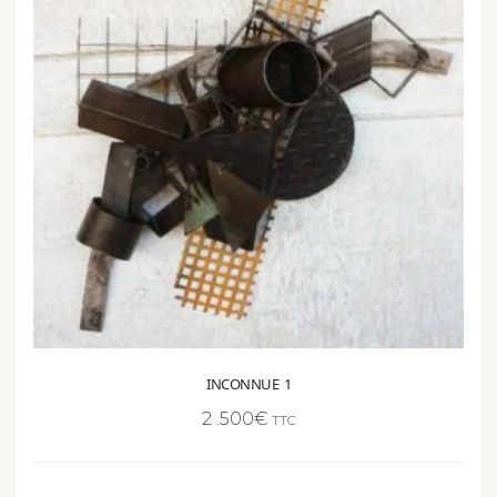
INCONNUE 1
2 .500
€
TTC