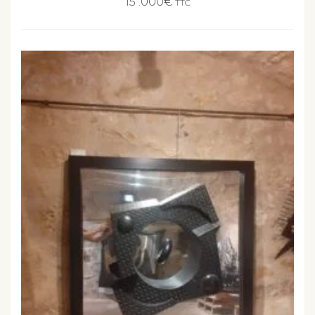
15 .000
€
TTC