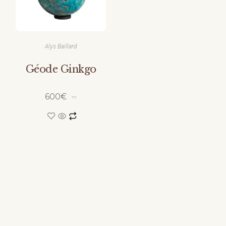
Alys Baillard
Géode Ginkgo
600
€
TTC