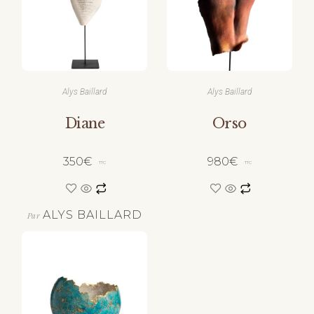
Alys Baillard
Alys Baillard
Diane
Orso
350
€
980
€
TTC
TTC
ALYS BAILLARD
Par