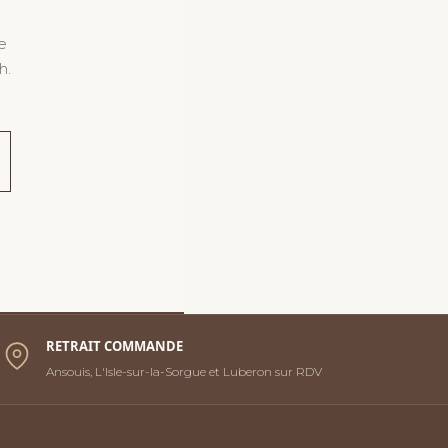
e
h.
RETRAIT COMMANDE
Ansouis, L'Isle-sur-la-Sorgue et Luberon sur RDV