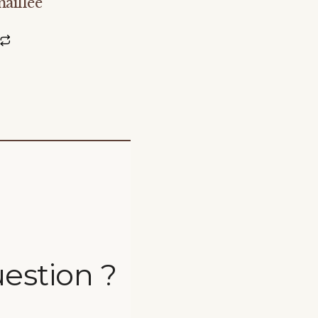
aillee
estion ?