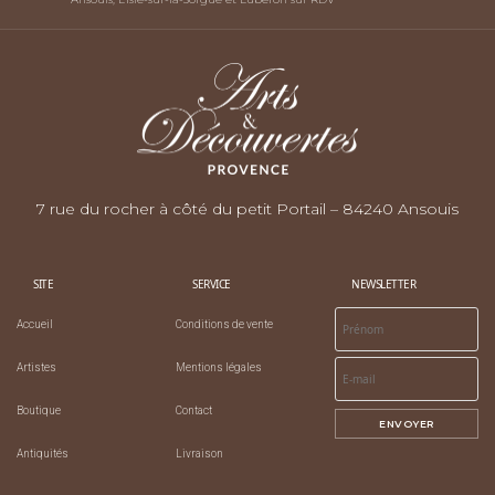
RETRAIT COMMANDE
Ansouis, L'Isle-sur-la-Sorgue et Luberon sur RDV
7 rue du rocher à côté du petit Portail – 84240 Ansouis
SITE
SERVICE
NEWSLETTER
Accueil
Conditions de vente
Artistes
Mentions légales
Boutique
Contact
ENVOYER
Antiquités
Livraison