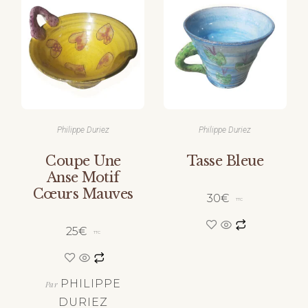
Philippe Duriez
Philippe Duriez
Coupe Une
Tasse Bleue
Anse Motif
Cœurs Mauves
30
€
TTC
25
€
TTC
PHILIPPE
Par