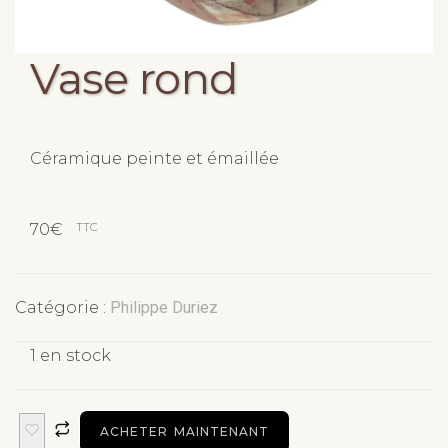
Vase rond
Céramique peinte et émaillée
TTC
70
€
Catégorie :
Philippe Duriez
1 en stock