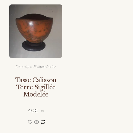
DURIEZ
,
Céramique
Philippe Duriez
Tasse Calisson
Terre Sigillée
Modelée
40
€
TTC