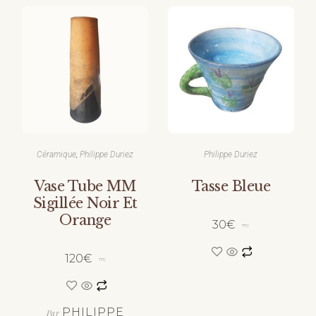
,
Céramique
Philippe Duriez
Philippe Duriez
Vase Tube MM
Tasse Bleue
Sigillée Noir Et
Orange
30
€
TTC
120
€
TTC
PHILIPPE
Par