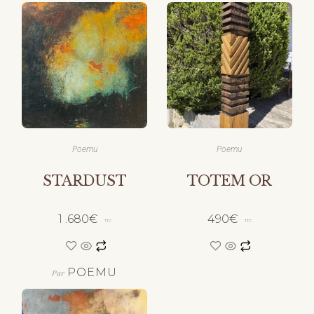
POEMU
POEMU
Par
Par
Poemu
Poemu
STARDUST
TOTEM OR
1 .680
€
490
€
TTC
TTC
POEMU
Par