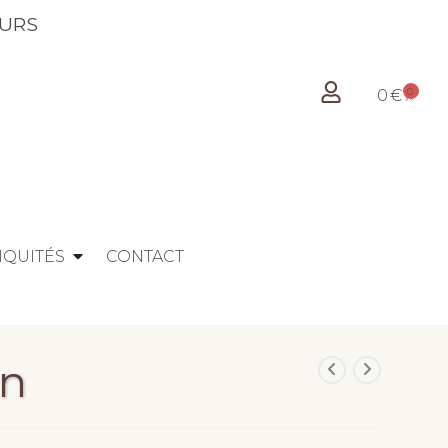
 LES JOURS
0
0
€
IQUITÉS
CONTACT
on