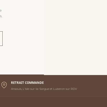
e
h.
RETRAIT COMMANDE
Ansouis, L'Isle-sur-la-Sorgue et Luberon sur RDV